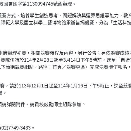
國署國字第1130094745號函辦理。
競賽方式，培養學生創造思考、問題解決與運算思維等能力，教
灣師範大學及國立科學工藝博物館承辦旨揭競賽，分為「生活科
：由本府辦理初賽，相關競賽時程及內容，另行公告；另依縣賽成績
隊伍請於114年2月28日起至3月14日下午5時前，逕至「自造
v.tw/）」（以下簡稱競賽網站，路徑：首頁／競賽專區）完成決賽隊伍報名
，請於113年12月1日起至114年1月16日下午5時止，逕至競
書。
項請詳閱附件，請貴校鼓勵師生組隊參加。
7749-3433。