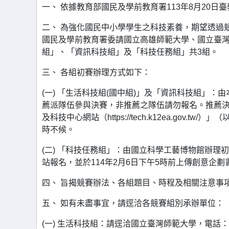
一、 依據教育部國民及學前教育署113年8月20日臺教
二、 為強化國民中小學學生之科技素養，期望透過
國民及學前教育署委請國立高雄師範大學、國立臺
組」、「資訊科技組」及「科技任務組」共3組。
三、 各組初賽辦理方式如下：
(一) 「生活科技組(國中組)」及「資訊科技組」
薦派隊伍參與決賽，非推薦之隊伍請勿報名。推薦決賽
及科技中心網站（https://tech.k12ea.go
時不候。
(二) 「科技任務組」：由國立科學工藝博物館辦理初賽
站報名，並於114年2月6日下午5時前上傳創意企劃
四、 旨揭競賽辦法、各組題目、時程及相關注意事
五、 如有未盡事宜，請逕洽各競賽組別承辦單位：
(一) 生活科技組：請逕洽國立臺灣師範大學，電話：(02)