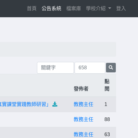
(current)
首頁
公告系統
檔案庫
學校介紹
登入
點
發佈者
閱
真實課堂實踐教師研習」
教務主任
1
教務主任
88
教務主任
63