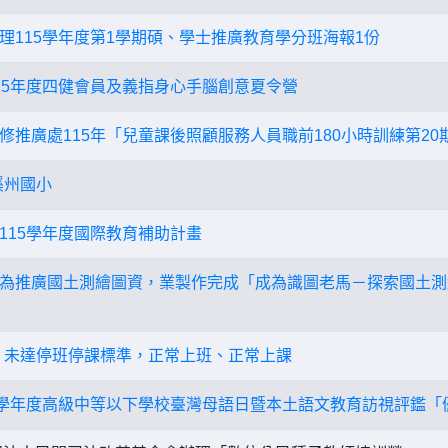
理115學年度第1學期碩、學士推廣教育學分班海報1份
15年度四健會員及義指身心手腦創意夏令營
修推廣處115年「兒童課後照顧服務人員職前180小時訓練第20
溪州國小
115學年度國際教育補助計畫
為推廣國土測繪圖資，業製作完成「成為識圖老馬－探索國土測
五)，未達停班停課標準，正常上班、正常上課
4學年度高級中等以下學校臺灣母語日暨本土語文教育訪視評鑑「