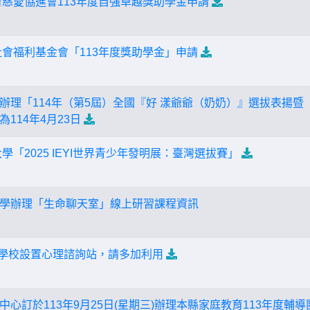
育慈愛協進會113年度自強卓越獎助學金申請
社會福利基金會「113年度獎助學金」申請
辦理「114年（第5屆）全國『好 漾爺爺（奶奶）』選拔表揚暨
114年4月23日
學「2025 IEYI世界青少年發明展：臺灣選拔賽」
學辦理「生命聊天室」線上研習課程資訊
0所學校設置心理諮詢站，請多加利用
心訂於113年9月25日(星期三)辦理本縣家庭教育113年度輔