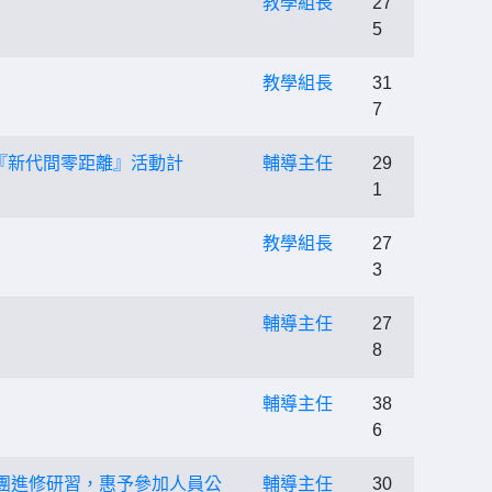
教學組長
27
5
教學組長
31
7
『新代間零距離』活動計
輔導主任
29
1
教學組長
27
3
輔導主任
27
8
輔導主任
38
6
導團進修研習，惠予參加人員公
輔導主任
30