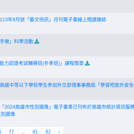
113年9月號「藝文快訊」月刊電子書線上閱讀連結
n手做」科學活動
語能力認證考試輔導班(冬季班)」課程簡章
高級中等以下學校學生參加外交部領事事務局「學習吧旅外安全
24高雄市性別圖像」電子書業已刊布於高雄市統計資訊服務網(https://
性別圖像
6
77
...
81
82
›