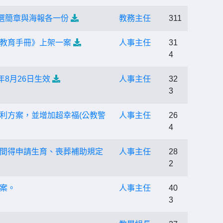
選簡章與海報各一份
教務主任
311
教育手冊》上架一案
人事主任
31
4
8月26日生效
人事主任
32
3
利方案，並增加超幸福(公教警
人事主任
26
4
間得申請生育、喪葬補助規定
人事主任
28
2
案。
人事主任
40
3