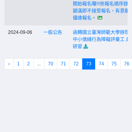
開始報名囉!!!依報名順序錄
額滿即不接受報名，有意願
儘速報名。
2024-09-06
一般公告
函轉國立臺灣師範大學辦理
中小情緒行為障礙評量工 具
研習
‹
1
2
...
70
71
72
73
74
75
76