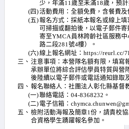
少，年滿11歲至未滿18歲，預計
(四)
活動費用：全額免費，含餐費及
(五)
報名方式：採紙本報名或線上填
可掃描或翻拍後，以電子郵件寄
寄至YMCA員林跨齡社區服務
路二段281號4樓）。
(六)
線上報名網址：https://reurl.cc/7
三、
注意事項：本營隊名額有限，填寫
承辦單位將綜合評估學員特質與營
後陸續以電子郵件或電話通知錄取
四、
報名聯絡人：社團法人彰化縣基督
(一)
聯絡電話：04-8368232。
(二)
電子信箱：chymca.chunwen@gma
五、
檢附活動海報及簡章1份，請貴校
合資格學生踴躍報名參加。