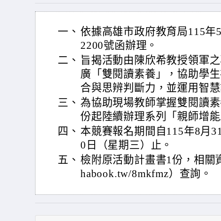
一、
依據高雄市政府教育局115年5月
2200號函辦理。
二、
旨揭活動由陳欣希教授領軍之
廣「雙閱讀素養」，協助學生
合與思辨判斷力，並運用智慧
三、
為協助現場教師掌握雙閱讀素養
份起陸續辦理系列「親師增能
四、
本競賽報名期間自115年8月3
0日（星期三）止。
五、
檢附原活動計畫書1份，相關資訊請
habook.tw/8mkfmz）查詢。