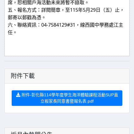
席，恕相關戶海活動未來將暫不錄取。
五、報名方式：詳閱簡章，至115年5月29日（五）止，
郵寄以郵戳為憑。
六、聯絡資訊：04-7584129#31，線西國中學務處江主
任。
附件下載
附件-彰化縣114學年度學生海洋體驗課程活動SUP直
立板家長同意書暨報名表.pdf