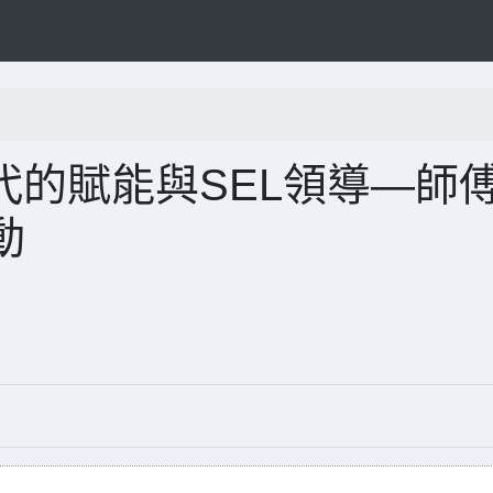
代的賦能與SEL領導—師
動