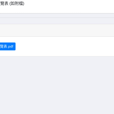
表 (如附檔)
表.pdf