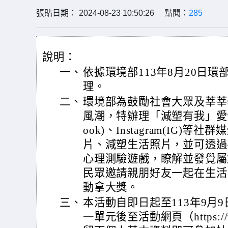
張貼日期： 2024-08-23 10:50:26 點閱：
285
說明：
一、
依據環境部113年8月20日環部
理。
二、
環境部為鼓勵社會大眾及莘莘
風潮，特辦理「減塑有我」愛分
ook)、Instagram(IG
片、減塑生活照片，並可透過
心理測驗遊戲，瞭解並發覺屬
民眾邀請親朋好友一起在生活
動拿大獎。
三、
本活動自即日起至113年9月
一單元後至活動網頁（https://www