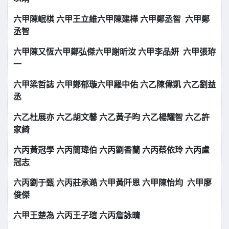
六甲陳岷棋 六甲王立維
六甲陳建樺 六甲鄭丞智 六甲鄭
丞智
六甲陳又恆六甲鄭弘傑
六甲謝昕汝 六甲李品妍 六甲張珔
一
六甲梁哲誌 六甲鄭郁璇
六甲羅中佑 六乙陳偉凱 六乙劉益
丞
六乙杜展亦 六乙胡文馨
六乙黃子昀 六乙楊耀智 六乙許
家綺
六丙黃冠學 六丙簡瑋伯
六丙劉香蘭 六丙蔡依玲 六丙盧
冠志
六丙劉于甄 六丙莊承澔
六甲黃阡恩 六甲陳怡均 六甲廖
俊傑
六甲王楚為 六丙王子瑄 六丙詹詠晴