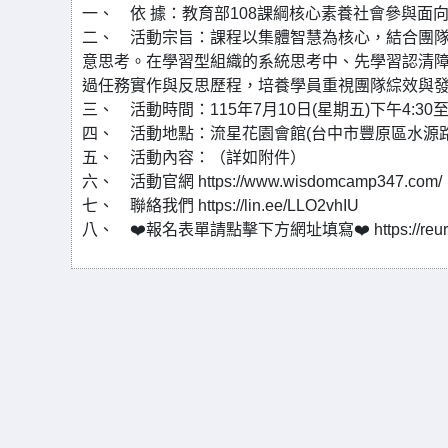
一、 依 據：教育部108課綱核心素養社會參與面
二、 活動宗旨：課程以集體智慧為核心，結合團
意思考。在學習型組織的系統思考中、先學習認清障
過任務實作與反思歷程，培養學員重視團隊綜效與
三、 活動時間：115年7月10日(星期五)下午4:30至 
四、 活動地點：流星花園會館(台中市豐原區水源路坪
五、 活動內容：（詳如附件）
六、 活動官網 https://www.wisdomcamp347.com/
七、 聯絡我們 https://lin.ee/LLO2vhIU
八、 ❤️報名表單請點擊下方網址填寫❤️ https://reurl.