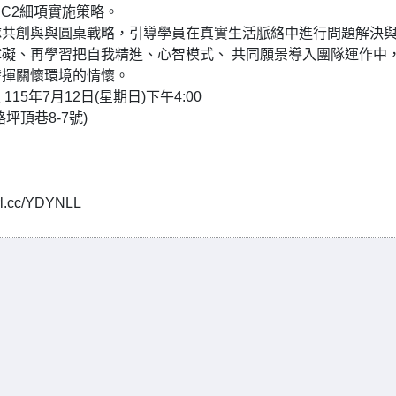
向C2細項實施策略。
隊共創與與圓桌戰略，引導學員在真實生活脈絡中進行問題解決
礙、再學習把自我精進、心智模式、 共同願景導入團隊運作中
發揮關懷環境的情懷。
115年7月12日(星期日)下午4:00
頂巷8-7號)
cc/YDYNLL