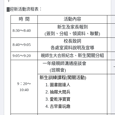
干
▓迎新活動流程表：
時 間
活動內容
新生及家長報到
8:30
～8:40
(
簽到、分組、領資料、聯繫)
校長致詞
8:40
～9:05
各處室資料說明及宣導
新生闖關分組
親師生大合照紀念、
9:05
～9:20
一年級親師溝通座談會
(
班親會)
新生訓練課程(闖關活動)
9
：20～
圖書館達人
10:40
抽屜大閱兵
愛乾淨寶寶
古早童玩趣