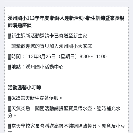
溪州國小
113
學年度
新鮮人迎新活動
~
新生訓練暨家長親
師溝通座談
▓新生迎新活動邀請卡已寄送至新生家
誠摯歡迎您的寶貝加入溪州國小大家庭
▓時間：
113
年
8
月
25
日（星期日）
8:30
～
11: 00
▓地點：溪州國小活動中心
活動溫馨小叮嚀
:
▓
8/25
當天新生穿著便服。
▓天氣炎熱，闖關活動請提醒寶貝帶水壺，適時補充水
分。
▓當天學校家長會贈送高級不鏽鋼隔熱餐具、餐盒及小豆