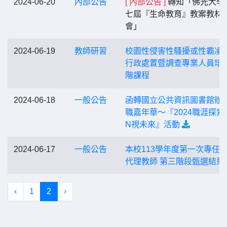
2024-06-20
內部公告
[ 內部公告 ]
轉知「佛光大學
七屆『生命教育』教案教材
會」
2024-06-19
教師研習
校園性侵害性騷擾或性霸凌
行政處置暨調查專業人員培
階課程
2024-06-18
一般公告
函轉國立公共資訊圖書館辦
職嘉年華～『2024職涯探索 
N視未來』活動
2024-06-17
一般公告
本校113學年度第一次專任
代理教師 第三階段甄選結果
‹
1
2
›